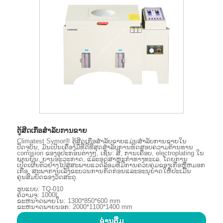
ຕູ້ສີດເກືອສໍາລັບການຂາຍ
Climatest Symor® ຕູ້ສີດເກືອສໍາລັບຂາຍແມ່ນສໍາລັບການຂາຍໃນ
ປັດຈຸບັນ, ມັນເປັນເຄື່ອງມືທີ່ດີທີ່ສຸດສໍາລັບການທົດສອບຄວາມຕ້ານທານ
corrosion ຂອງອຸປະກອນຕ່າງໆ, ເຊັ່ນ: ສີ, ການເຄືອບ, electroplating ໃນ
ຍານຍົນ, ຍານອະວະກາດ, ແລະອຸດສາຫະກໍາທາງທະເລ. ໂດຍການ
ເປີດເຜີຍຕົວຢ່າງໄປສູ່ສະພາບແວດລ້ອມທີ່ມີການຄວບຄຸມຂອງເກືອຫຼືຫມອກ
ເກືອ, ສະພາການເລັ່ງຂະບວນການກັດກ່ອນແລະອະນຸຍາດໃຫ້ປະເມີນ
ຄຸນສົມບັດຂອງວັດສະດຸ.
ຮູບແບບ: TQ-010
ຄວາມຈຸ: 1000L
ຂະຫນາດພາຍໃນ: 1300*850*600 mm
ຂະຫນາດພາຍນອກ: 2000*1100*1400 mm
ອ່ານ​ຕື່ມ