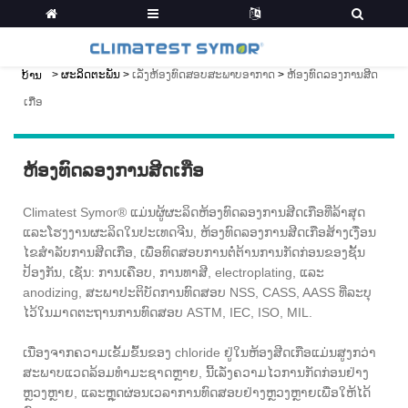
>
ຜະລິດຕະພັນ
>
ເລັ່ງຫ້ອງທົດສອບສະພາບອາກາດ
>
ຫ້ອງທົດລອງການສີດ
ບ້ານ
ເກືອ
ຫ້ອງທົດລອງການສີດເກືອ
Climatest Symor® ແມ່ນຜູ້ຜະລິດຫ້ອງທົດລອງການສີດເກືອທີ່ລ້າສຸດ
ແລະໂຮງງານຜະລິດໃນປະເທດຈີນ, ຫ້ອງທົດລອງການສີດເກືອສ້າງເງື່ອນ
ໄຂສໍາລັບການສີດເກືອ, ເພື່ອທົດສອບການຕໍ່ຕ້ານການກັດກ່ອນຂອງຊັ້ນ
ປ້ອງກັນ, ເຊັ່ນ: ການເຄືອບ, ການທາສີ, electroplating, ແລະ
anodizing, ສະພາປະຕິບັດການທົດສອບ NSS, CASS, AASS ທີ່ລະບຸ
ໄວ້ໃນມາດຕະຖານການທົດສອບ ASTM, IEC, ISO, MIL.
ເນື່ອງຈາກຄວາມເຂັ້ມຂົ້ນຂອງ chloride ຢູ່ໃນຫ້ອງສີດເກືອແມ່ນສູງກວ່າ
ສະພາບແວດລ້ອມທໍາມະຊາດຫຼາຍ, ນີ້ເລັ່ງຄວາມໄວການກັດກ່ອນຢ່າງ
ຫຼວງຫຼາຍ, ແລະຫຼຸດຜ່ອນເວລາການທົດສອບຢ່າງຫຼວງຫຼາຍເພື່ອໃຫ້ໄດ້