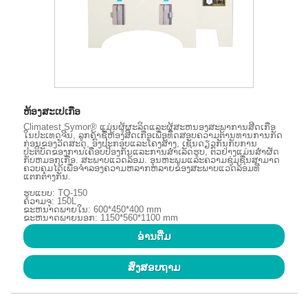
ຫ້ອງສະເປເກືອ
Climatest Symor® ແມ່ນຜູ້ຜະລິດແລະຜູ້ສະຫນອງສະພາການສີດເກືອ
ໃນປະເທດຈີນ, ລູກຄ້າຊື້ຫ້ອງສີດເກືອເພື່ອທົດສອບຄວາມຕ້ານທານການກັດ
ກ່ອນຂອງວັດສະດຸ, ອົງປະກອບແລະໂຄງສ້າງ, ເຊັ່ນດຽວກັນກັບການ
ປະຕິບັດຂອງການເຄືອບປ້ອງກັນແລະການສໍາເລັດຮູບ, ຕົວຢ່າງແມ່ນສໍາຜັດ
ກັບຫມອກເກືອ. ສະພາບແວດລ້ອມ. ອຸນຫະພູມແລະຄວາມຊຸ່ມຊື່ນສາມາດ
ຄວບຄຸມໄດ້ເພື່ອຈໍາລອງຄວາມຫລາກຫລາຍຂອງສະພາບແວດລ້ອມທີ່
ແຕກຕ່າງກັນ.
ຮູບແບບ: TQ-150
ຄວາມຈຸ: 150L
ຂະຫນາດພາຍໃນ: 600*450*400 mm
ຂະຫນາດພາຍນອກ: 1150*560*1100 mm
ອ່ານ​ຕື່ມ
ສົ່ງສອບຖາມ