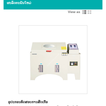
ຜະລິດຕະພັນໃຫມ່
View as
ອຸປະກອນທົດສອບການສີດເກືອ