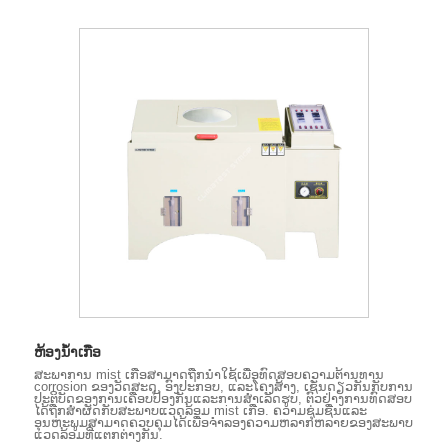
ຫ້ອງນ້ໍາເກືອ
ສະພາການ mist ເກືອສາມາດຖືກນໍາໃຊ້ເພື່ອທົດສອບຄວາມຕ້ານທານ
corrosion ຂອງວັດສະດຸ, ອົງປະກອບ, ແລະໂຄງສ້າງ, ເຊັ່ນດຽວກັນກັບການ
ປະຕິບັດຂອງການເຄືອບປ້ອງກັນແລະການສໍາເລັດຮູບ, ຕົວຢ່າງການທົດສອບ
ໄດ້ຖືກສໍາຜັດກັບສະພາບແວດລ້ອມ mist ເກືອ. ຄວາມຊຸ່ມຊື່ນແລະ
ອຸນຫະພູມສາມາດຄວບຄຸມໄດ້ເພື່ອຈໍາລອງຄວາມຫລາກຫລາຍຂອງສະພາບ
ແວດລ້ອມທີ່ແຕກຕ່າງກັນ.