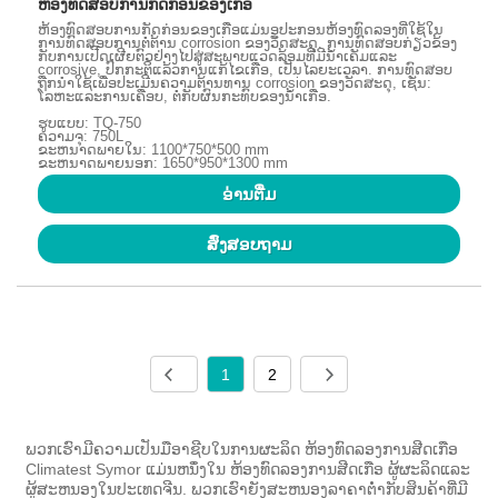
ຫ້ອງທົດສອບການກັດກ່ອນຂອງເກືອ
ຫ້ອງທົດສອບການກັດກ່ອນຂອງເກືອແມ່ນອຸປະກອນຫ້ອງທົດລອງທີ່ໃຊ້ໃນ
ການທົດສອບການຕໍ່ຕ້ານ corrosion ຂອງວັດສະດຸ. ການທົດສອບກ່ຽວຂ້ອງ
ກັບການເປີດເຜີຍຕົວຢ່າງໄປສູ່ສະພາບແວດລ້ອມທີ່ມີນ້ໍາເຄັມແລະ
corrosive, ປົກກະຕິແລ້ວການແກ້ໄຂເກືອ, ເປັນໄລຍະເວລາ. ການທົດສອບ
ຖືກນໍາໃຊ້ເພື່ອປະເມີນຄວາມຕ້ານທານ corrosion ຂອງວັດສະດຸ, ເຊັ່ນ:
ໂລຫະແລະການເຄືອບ, ຕໍ່ກັບຜົນກະທົບຂອງນ້ໍາເກືອ.
ຮູບແບບ: TQ-750
ຄວາມຈຸ: 750L
ຂະຫນາດພາຍໃນ: 1100*750*500 mm
ຂະຫນາດພາຍນອກ: 1650*950*1300 mm
ອ່ານ​ຕື່ມ
ສົ່ງສອບຖາມ
1
2
ພວກເຮົາມີຄວາມເປັນມືອາຊີບໃນການຜະລິດ ຫ້ອງທົດລອງການສີດເກືອ
Climatest Symor ແມ່ນຫນຶ່ງໃນ ຫ້ອງທົດລອງການສີດເກືອ ຜູ້ຜະລິດແລະ
ຜູ້ສະຫນອງໃນປະເທດຈີນ. ພວກເຮົາຍັງສະຫນອງລາຄາຕ່ໍາກັບສິນຄ້າທີ່ມີ