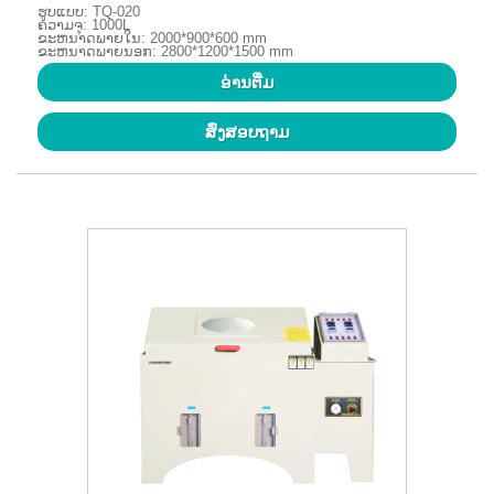
ຮູບແບບ: TQ-020
ຄວາມຈຸ: 1000L
ຂະຫນາດພາຍໃນ: 2000*900*600 mm
ຂະຫນາດພາຍນອກ: 2800*1200*1500 mm
ອ່ານ​ຕື່ມ
ສົ່ງສອບຖາມ