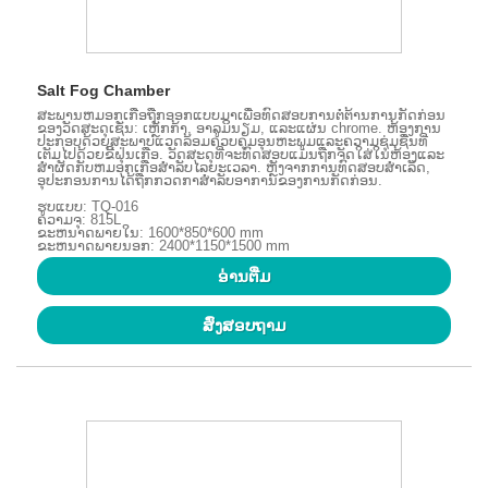
Salt Fog Chamber
ສະພານຫມອກເກືອຖືກອອກແບບມາເພື່ອທົດສອບການຕໍ່ຕ້ານການກັດກ່ອນ
ຂອງວັດສະດຸເຊັ່ນ: ເຫຼັກກ້າ, ອາລູມິນຽມ, ແລະແຜ່ນ chrome. ຫ້ອງການ
ປະກອບດ້ວຍສະພາບແວດລ້ອມຄວບຄຸມອຸນຫະພູມແລະຄວາມຊຸ່ມຊື່ນທີ່
ເຕັມໄປດ້ວຍຂີ້ຝຸ່ນເກືອ. ວັດສະດຸທີ່ຈະທົດສອບແມ່ນຖືກຈັດໃສ່ໃນຫ້ອງແລະ
ສໍາຜັດກັບຫມອກເກືອສໍາລັບໄລຍະເວລາ. ຫຼັງຈາກການທົດສອບສໍາເລັດ,
ອຸປະກອນການໄດ້ຖືກກວດກາສໍາລັບອາການຂອງການກັດກ່ອນ.
ຮູບແບບ: TQ-016
ຄວາມຈຸ: 815L
ຂະຫນາດພາຍໃນ: 1600*850*600 mm
ຂະຫນາດພາຍນອກ: 2400*1150*1500 mm
ອ່ານ​ຕື່ມ
ສົ່ງສອບຖາມ