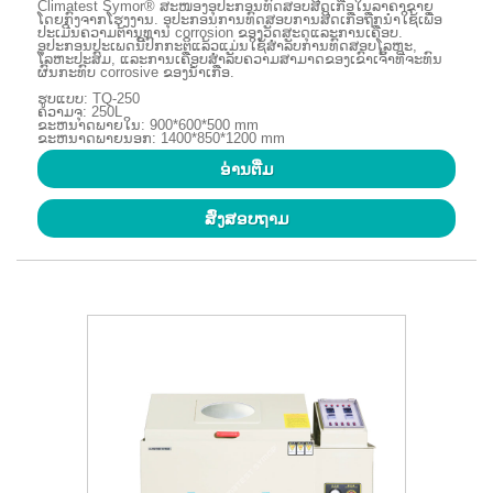
Climatest Symor® ສະໜອງອຸປະກອນທົດສອບສີດເກືອໃນລາຄາຂາຍ
ໂດຍກົງຈາກໂຮງງານ. ອຸປະກອນການທົດສອບການສີດເກືອຖືກນໍາໃຊ້ເພື່ອ
ປະເມີນຄວາມຕ້ານທານ corrosion ຂອງວັດສະດຸແລະການເຄືອບ.
ອຸປະກອນປະເພດນີ້ປົກກະຕິແລ້ວແມ່ນໃຊ້ສໍາລັບການທົດສອບໂລຫະ,
ໂລຫະປະສົມ, ແລະການເຄືອບສໍາລັບຄວາມສາມາດຂອງເຂົາເຈົ້າທີ່ຈະທົນ
ຜົນກະທົບ corrosive ຂອງນ້ໍາເກືອ.
ຮູບແບບ: TQ-250
ຄວາມຈຸ: 250L
ຂະຫນາດພາຍໃນ: 900*600*500 mm
ຂະຫນາດພາຍນອກ: 1400*850*1200 mm
ອ່ານ​ຕື່ມ
ສົ່ງສອບຖາມ