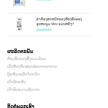
ຄໍາຮ້ອງສະຫມັກຂອງຫ້ອງທົດລອງ
ອຸນຫະພູມ Mini ແມ່ນຫຍັງ?
2026/06/04
ຜະລິດຕະພັນ
ຫ້ອງທົດລອງສິ່ງແວດລ້ອມ
ເລັ່ງຫ້ອງທົດສອບສະພາບອາກາດ
ຕູ້ແຫ້ງເອເລັກໂຕຣນິກ
ເຕົາອົບແຫ້ງ
ເຕົາອົບຄວາມຊັດເຈນ
ຕິດ​ຕໍ່​ພວກ​ເຮົາ