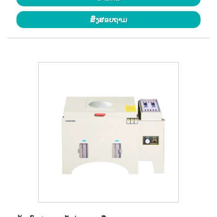
ສົ່ງສອບຖາມ