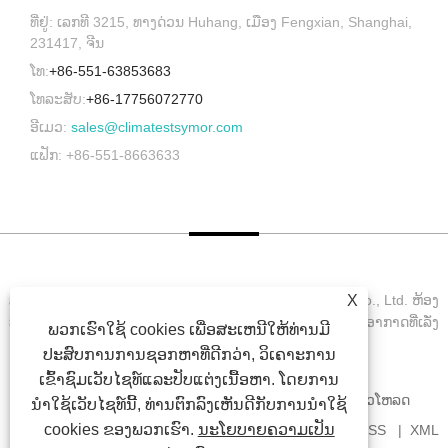
ທີ່ຢູ່: ເລກທີ 3215, ທາງດ່ວນ Huhang, ເມືອງ Fengxian, Shanghai,
231417, ຈີນ
ໂທ:
+86-551-63853683
ໂທລະສັບ:
+86-17756072770
ອີເມວ:
sales@climatestsymor.com
ແຟັກ: +86-551-8663633
X
ສະຫງວນລິຂະສິດ © 2022 Symor Instrument Equipment Co., Ltd. ຫ້ອງ
ທົດລອງສິ່ງແວດລ້ອມ, ຕູ້ອົບເອເລັກໂທຣນິກ, ຫ້ອງທົດສອບສະພາບອາກາດທີ່ເລັ່ງ
ພວກເຮົາໃຊ້ cookies ເພື່ອສະເຫນີໃຫ້ທ່ານມີ
ດ່ວນ ສະຫງວນລິຂະສິດທັງໝົດ.
ປະສົບການການຊອກຫາທີ່ດີກວ່າ, ວິເຄາະການ
ເຂົ້າຊົມເວັບໄຊທ໌ແລະປັບແຕ່ງເນື້ອຫາ. ໂດຍການ
ບ້ານ
ກ່ຽວ​ກັບ​ພວກ​ເຮົາ
ຜະລິດຕະພັນ
ຂ່າວ
ດາວໂຫລດ
ນໍາໃຊ້ເວັບໄຊທ໌ນີ້, ທ່ານຕົກລົງເຫັນດີກັບການນໍາໃຊ້
cookies ຂອງພວກເຮົາ.
ນະໂຍບາຍຄວາມເປັນ
ສົ່ງສອບຖາມ
ຕິດ​ຕໍ່​ພວກ​ເຮົາ
ລິ້ງຄ໌
SITEMAP
RSS
XML