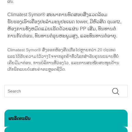
ຜົນ.
Climatest Symor® ສະພາການທົດສອບສິ່ງແວດລ້ອມ
ຮັບຮອງເອົາເຄື່ອງປະລໍາມະນູປະເພດ tower, ມີຫົວສີດ quartz,
ຫ້ອງການທັງຫມົດແມ່ນເຮັດດ້ວຍແຜ່ນ PP ເສີມ, ທົນທານຕໍ່
ການກັດກ່ອນ, ທົນທານຕໍ່ອຸນຫະພູມສູງ, ແລະທົນທານຕໍ່ອາຍຸ.
Climatest Symor® ສົ່ງອອກຫ້ອງສີດເກືອໄປຫຼາຍກວ່າ 20 ປະເທດ
ແລະໄດ້ຮັບຄວາມໄວ້ວາງໃຈຈາກລູກຄ້າທົ່ວໂລກສຳລັບຄຸນນະພາບທີ່ບໍ່
ເຄີຍມີມາກ່ອນ, ການບໍລິການທີ່ວ່ອງໄວ, ແລະການສະໜັບສະໜູນດ້ານ
ເຕັກນິກແບບບໍ່ເສຍຄ່າຕະຫຼອດຊີວິດ.
ຜະລິດຕະພັນ