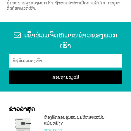
ຄຸນນະພາບສູງຂອງພວກເຮົາ. ຖ້າຫາກວ່າທ່ານມີຄວາມສົນໃຈ, ກະລຸນາ
ຕິດຕໍ່ຫາພວກເຮົາ.
ເຂົ້າຮ່ວມຈົດຫມາຍຂ່າວຂອງພວກ
ເຮົາ
ຂ່າວ​ລ່າ​ສຸດ
ຫ້ອງທົດສອບອຸນຫະພູມທີ່ຫນາແຫນ້ນ
ແມ່ນຫຍັງ?
2026/06/12