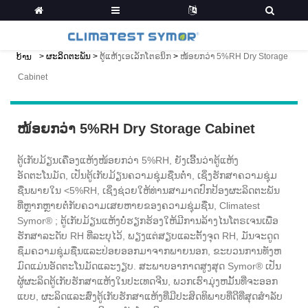
>
ຜະລິດຕະພັນ
>
ຕູ້ແຫ້ງເອເລັກໂຕຣນິກ
>
ໜ້ອຍກວ່າ 5%RH Dry Storage
ບ້ານ
Cabinet
ໜ້ອຍກວ່າ 5%RH Dry Storage Cabinet
ຕູ້ເກັບມ້ຽນເຄື່ອງແຫ້ງໜ້ອຍກວ່າ 5%RH, ຍັງເອີ້ນວ່າຕູ້ແຫ້ງ
ອັດຕະໂນມັດ, ເປັນຕູ້ເກັບມ້ຽນຄວາມຊຸ່ມຊື່ນຕໍ່າ, ເຊິ່ງຮັກສາຄວາມຊຸ່ມ
ຊື່ນພາຍໃນ <5%RH, ເຊິ່ງຊ່ວຍໃຫ້ທ່ານສາມາດປົກປ້ອງຜະລິດຕະພັນ
ທີ່ຫຼາກຫຼາຍຕໍ່ກັບຄວາມເສຍຫາຍຂອງຄວາມຊຸ່ມຊື່ນ, Climatest
Symor® ; ຕູ້ເກັບມ້ຽນແຫ້ງບໍ່ຮຽກຮ້ອງໃຫ້ມີການລ້າງໄນໂຕຣເຈນເພື່ອ
ຮັກສາລະດັບ RH ທີ່ລະບຸໄວ້, ພຽງແຕ່ສຽບແລະຕັ້ງຈຸດ RH, ມັນຈະດູດ
ຊຶມຄວາມຊຸ່ມຊື່ນແລະປ່ອຍອອກມາຈາກພາຍນອກ, ຂະບວນການທັງຫ
ມົດແມ່ນອັດຕະໂນມັດແລະງຽບ. ສະພາບອາກາດສູງສຸດ Symor® ເປັນ
ຜູ້ຜະລິດຕູ້ເກັບຮັກສາແຫ້ງໃນປະເທດຈີນ, ພວກເຮົາມຸ່ງຫມັ້ນທີ່ຈະອອກ
ແບບ, ຜະລິດແລະສົ່ງຕູ້ເກັບຮັກສາແຫ້ງທີ່ມີປະສິດທິພາບທີ່ດີທີ່ສຸດສໍາລັບ