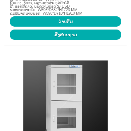
ຊັ້ນວາງ: 5pcs, ຄວາມສູງສາມາດປັບໄດ້
ສີ: ອອກສີຂາວ, ບໍ່ມີຄວາມປອດໄພ ESD
ຂະໜາດພາຍໃນ: W596*D682*H1723 MM
ຂະຫນາດພາຍນອກ: W598*D710*H1910 MM
ອ່ານ​ຕື່ມ
ສົ່ງສອບຖາມ