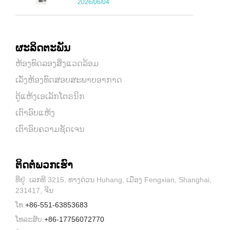
2026/06/04
ຜະລິດຕະພັນ
ຫ້ອງທົດລອງສິ່ງແວດລ້ອມ
ເລັ່ງຫ້ອງທົດສອບສະພາບອາກາດ
ຕູ້ແຫ້ງເອເລັກໂຕຣນິກ
ເຕົາອົບແຫ້ງ
ເຕົາອົບຄວາມຊັດເຈນ
ຕິດ​ຕໍ່​ພວກ​ເຮົາ
ທີ່ຢູ່: ເລກທີ 3215, ທາງດ່ວນ Huhang, ເມືອງ Fengxian, Shanghai,
231417, ຈີນ
ໂທ:
+86-551-63853683
ໂທລະສັບ:
+86-17756072770