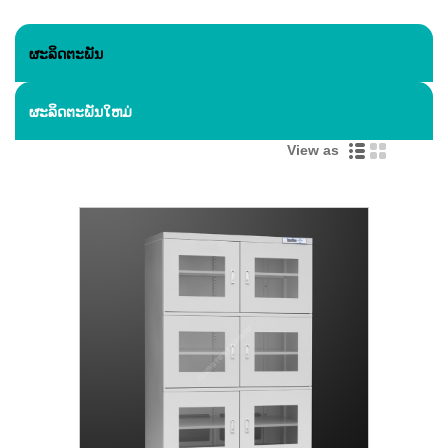
ຜະລິດຕະພັນ
ຜະລິດຕະພັນໃຫມ່
View as