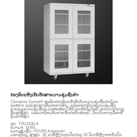
ກ່ອງອົບແຫ້ງເກັບຮັກສາຄວາມຊຸ່ມຊື່ນຕ່ໍາ
Climatest Symor® ຜະລິດກ່ອງອົບແຫ້ງທີ່ເກັບຄວາມຊຸ່ມຊື້ນຕ່ຳດ້ວຍ
ຂະໜາດ ແລະຮູບຮ່າງທີ່ແຕກຕ່າງກັນ, ແຕ່ລະກ່ອງບັນຈຸຄວາມຊຸ່ມຊື້ນ
ຄວບຄຸມຄວາມຊຸ່ມຊື້ນແມ່ນສະໜອງໃຫ້ດ້ວຍເທັກໂນໂລຢີ dehumidifying
ຂັ້ນສູງທີ່ສຸດ, ແລະມາພ້ອມກັບການຮັບປະກັນສອງປີ, ມັນເປັນທາງເລືອກທີ່
ຄຸ້ມຄ່າທີ່ສຸດ.
ຮຸ່ນ: TDU1436-4
ຄວາມຈຸ: 1436L
ຄວາມຊຸ່ມຊື່ນ:<5%RH Automatic
ເວລາຟື້ນຟູ: ສູງສຸດ. 30 ນາທີຫຼັງຈາກເປີດປະຕູ 30 ວິນາທີຫຼັງຈາກນັ້ນປິດ.