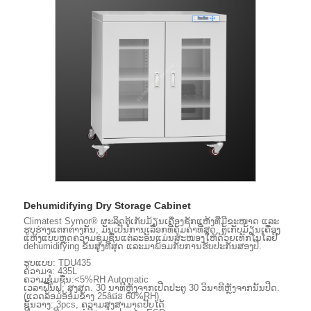
Dehumidifying Dry Storage Cabinet
Climatest Symor® ຜະລິດຕູ້ເກັບມ້ຽນເຄື່ອງຊັກແຫ້ງທີ່ມີຂະໜາດ ແລະ
ຮູບຮ່າງແຕກຕ່າງກັນ, ມັນເປັນການເລືອກທີ່ຄຸ້ມຄ່າທີ່ສຸດ, ຕູ້ເກັບມ້ຽນເຄື່ອງ
ແຫ້ງແບບຫຼຸດຄວາມຊຸ່ມຊື້ນແຕ່ລະອັນແມ່ນສະໜອງໃຫ້ດ້ວຍເທັກໂນໂລຢີ
dehumidifying ຂັ້ນສູງທີ່ສຸດ ແລະມາພ້ອມກັບການຮັບປະກັນສອງປີ.
ຮູບແບບ: TDU435
ຄວາມຈຸ: 435L
ຄວາມຊຸ່ມຊື່ນ:<5%RH Automatic
ເວລາຟື້ນຟູ: ສູງສຸດ. 30 ນາທີຫຼັງຈາກເປີດປະຕູ 30 ວິນາທີຫຼັງຈາກນັ້ນປິດ.
(ແວດລ້ອມອ້ອມຂ້າງ 25âជន​ 60%RH)
ຊັ້ນວາງ: 3pcs, ຄວາມສູງສາມາດປັບໄດ້