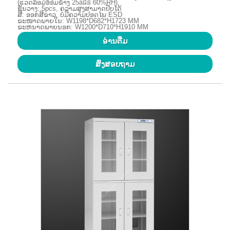
(ແວດລ້ອມອ້ອມຂ້າງ 25âជន​ 60%RH)
ຊັ້ນວາງ: 5pcs, ຄວາມສູງສາມາດປັບໄດ້
ສີ: ອອກສີຂາວ, ບໍ່ມີຄວາມປອດໄພ ESD
ຂະໜາດພາຍໃນ: W1198*D682*H1723 MM
ຂະຫນາດພາຍນອກ: W1200*D710*H1910 MM
ອ່ານ​ຕື່ມ
ສົ່ງສອບຖາມ