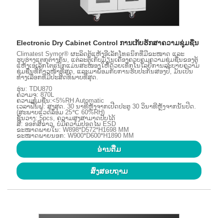
Electronic Dry Cabinet Control ການເກັບຮັກສາຄວາມຊຸ່ມຊື່ນ
Climatest Symor® ຜະລິດຕູ້ແຫ້ງອີເລັກໂທຣນິກທີ່ມີຂະໜາດ ແລະ
ຮູບຮ່າງແຕກຕ່າງກັນ, ແຕ່ລະຕູ້ເກັບມ້ຽນເຄື່ອງຄວບຄຸມຄວາມຊຸ່ມຊື່ນຂອງຕູ້
ແຫ້ງເອເລັກໂຕຣນິກແມ່ນສະໜອງໃຫ້ດ້ວຍເທັກໂນໂລຍີການລະບາຍຄວາມ
ຊຸ່ມຊື່ນທີ່ກ້າວໜ້າທີ່ສຸດ, ແລະມາພ້ອມກັບການຮັບປະກັນສອງປີ, ມັນເປັນ
ທາງເລືອກທີ່ມີປະສິດທິພາບທີ່ສຸດ.
ຮຸ່ນ: TDU870
ຄວາມຈຸ: 870L
ຄວາມຊຸ່ມຊື່ນ:<5%RH Automatic
ເວລາຟື້ນຟູ: ສູງສຸດ. 30 ນາທີຫຼັງຈາກເປີດປະຕູ 30 ວິນາທີຫຼັງຈາກນັ້ນປິດ.
(ສະພາບແວດລ້ອມ 25℃ 60%RH)
ຊັ້ນວາງ: 5pcs, ຄວາມສູງສາມາດປັບໄດ້
ສີ: ອອກສີຂາວ, ບໍ່ມີຄວາມປອດໄພ ESD
ຂະໜາດພາຍໃນ: W898*D572*H1698 MM
ຂະໜາດພາຍນອກ: W900*D600*H1890 MM
ອ່ານ​ຕື່ມ
ສົ່ງສອບຖາມ