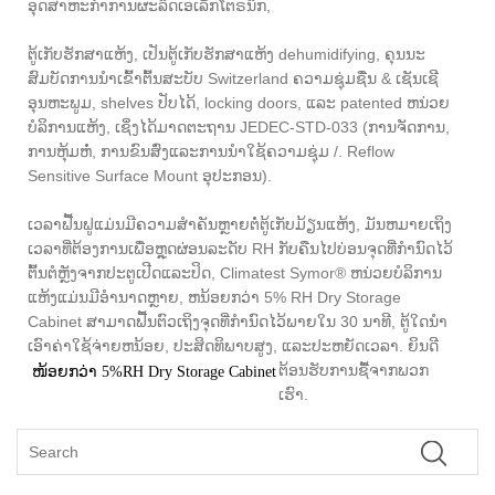
ອຸດສາຫະກໍາການຜະລິດເອເລັກໂຕຣນິກ,
ຕູ້ເກັບຮັກສາແຫ້ງ, ເປັນຕູ້ເກັບຮັກສາແຫ້ງ dehumidifying, ຄຸນນະ
ສົມບັດການນໍາເຂົ້າຕົ້ນສະບັບ Switzerland ຄວາມຊຸ່ມຊື່ນ & ເຊັນເຊີ
ອຸນຫະພູມ, shelves ປັບໄດ້, locking doors, ແລະ patented ຫນ່ວຍ
ບໍລິການແຫ້ງ, ເຊິ່ງໄດ້ມາດຕະຖານ JEDEC-STD-033 (ການຈັດການ,
ການຫຸ້ມຫໍ່, ການຂົນສົ່ງແລະການນໍາໃຊ້ຄວາມຊຸ່ມ /. Reflow
Sensitive Surface Mount ອຸປະກອນ).
ເວລາຟື້ນຟູແມ່ນມີຄວາມສໍາຄັນຫຼາຍຕໍ່ຕູ້ເກັບມ້ຽນແຫ້ງ, ມັນຫມາຍເຖິງ
ເວລາທີ່ຕ້ອງການເພື່ອຫຼຸດຜ່ອນລະດັບ RH ກັບຄືນໄປບ່ອນຈຸດທີ່ກໍານົດໄວ້
ຕົ້ນຕໍຫຼັງຈາກປະຕູເປີດແລະປິດ, Climatest Symor® ຫນ່ວຍບໍລິການ
ແຫ້ງແມ່ນມີອໍານາດຫຼາຍ, ຫນ້ອຍກວ່າ 5% RH Dry Storage
Cabinet ສາມາດຟື້ນຕົວເຖິງຈຸດທີ່ກໍານົດໄວ້ພາຍໃນ 30 ນາທີ, ຕູ້ໃດນໍາ
ເອົາຄ່າໃຊ້ຈ່າຍຫນ້ອຍ, ປະສິດທິພາບສູງ, ແລະປະຫຍັດເວລາ. ຍິນດີ
ຕ້ອນຮັບການຊື້
ຈາກພວກ
ໜ້ອຍກວ່າ 5%RH Dry Storage Cabinet
ເຮົາ.