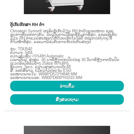
ຕູ້ເກັບຮັກສາ RH ຕ່ໍາ
Climatest Symor® ຜະລິດຕູ້ເກັບມ້ຽນ RH ຕ່ຳດ້ວຍຂະໜາດ ແລະ
ຮູບຮ່າງທີ່ແຕກຕ່າງກັນ, ມັນເປັນການເລືອກທີ່ຄຸ້ມຄ່າທີ່ສຸດ, ແຕ່ລະຕູ້ເກັບ
ມ້ຽນ RH ຕ່ຳແມ່ນສະໜອງໃຫ້ດ້ວຍເທັກໂນໂລຢີ dehumidifying ທີ່
ກ້າວໜ້າທີ່ສຸດ, ແລະມາພ້ອມກັບການຮັບປະກັນສອງປີ.
ຮຸ່ນ: TDU540
ຄວາມຈຸ: 540L
ຄວາມຊຸ່ມຊື່ນ:<5%RH Automatic
ເວລາຟື້ນຟູ: ສູງສຸດ. 30 ນາທີຫຼັງຈາກເປີດປະຕູ 30 ວິນາທີຫຼັງຈາກນັ້ນປິດ.
(ແວດລ້ອມອ້ອມຂ້າງ 25âជន​ 60%RH)
ຊັ້ນວາງ: 3pcs, ຄວາມສູງສາມາດປັບໄດ້
ສີ: ອອກສີຂາວ, ບໍ່ມີຄວາມປອດໄພ ESD
ຂະໜາດພາຍໃນ: W898*D572*H848 MM
ຂະໜາດພາຍນອກ: W900*D600*H1010 MM
ອ່ານ​ຕື່ມ
ສົ່ງສອບຖາມ