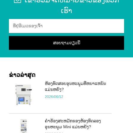
ເຮົາ
ຂ່າວ​ລ່າ​ສຸດ
ຫ້ອງທົດສອບອຸນຫະພູມທີ່ຫນາແຫນ້ນ
ແມ່ນຫຍັງ?
2026/06/12
ຄໍາຮ້ອງສະຫມັກຂອງຫ້ອງທົດລອງ
ອຸນຫະພູມ Mini ແມ່ນຫຍັງ?