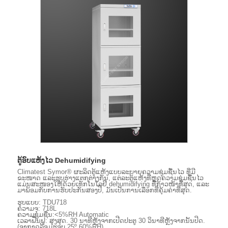
ຕູ້ອົບແຫ້ງໄວ Dehumidifying
Climatest Symor® ຜະລິດຕູ້ແຫ້ງແບບລະບາຍຄວາມຊຸ່ມຊື້ນໄວ ທີ່ມີ
ຂະໜາດ ແລະຮູບຮ່າງແຕກຕ່າງກັນ, ແຕ່ລະຕູ້ແຫ້ງທີ່ຫຼຸດຄວາມຊຸ່ມຊື້ນໄວ
ແມ່ນສະໜອງໃຫ້ດ້ວຍເທັກໂນໂລຢີ dehumidifying ທີ່ກ້າວໜ້າທີ່ສຸດ, ແລະ
ມາພ້ອມກັບການຮັບປະກັນສອງປີ, ມັນເປັນການເລືອກທີ່ຄຸ້ມຄ່າທີ່ສຸດ.
ຮູບແບບ: TDU718
ຄວາມຈຸ: 718L
ຄວາມຊຸ່ມຊື່ນ:<5%RH Automatic
ເວລາຟື້ນຟູ: ສູງສຸດ. 30 ນາທີຫຼັງຈາກເປີດປະຕູ 30 ວິນາທີຫຼັງຈາກນັ້ນປິດ.
(ອາກາດລ້ອມຮອບ 25º 60%RH)