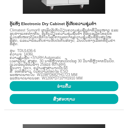
ຕູ້ແຫ້ງ Electronic Dry Cabinet ຕູ້ເກັບຄວາມຊຸ່ມຕ່ໍາ
Climatest Symor® ຜະລິດຕູ້ເກັບມ້ຽນຄວາມຊຸ່ມຊື່ນຕໍ່າທີ່ມີຂະໜາດ ແລະ
ຮູບຮ່າງແຕກຕ່າງກັນ, ຕູ້ເກັບມ້ຽນຄວາມຊຸ່ມຊື່ນຕ່ຳ ຕູ້ອົບເອເລັກໂທຣນິກ
ແມ່ນສະໜອງດ້ວຍເທັກໂນໂລຍີການລະບາຍຄວາມຊຸ່ມຊື່ນທີ່ທັນສະໄໝ
ທີ່ສຸດ, ແລະມາພ້ອມກັບການຮັບປະກັນສອງປີ, ມັນເປັນທາງເລືອກທີ່ຄຸ້ມຄ່າ
ທີ່ສຸດ.
ຮຸ່ນ: TDU1436-6
ຄວາມຈຸ: 1436L
ຄວາມຊຸ່ມຊື່ນ:<5%RH Automatic
ເວລາຟື້ນຟູ: ສູງສຸດ. 30 ນາທີຫຼັງຈາກເປີດປະຕູ 30 ວິນາທີຫຼັງຈາກນັ້ນປິດ.
(ແວດລ້ອມອ້ອມຂ້າງ 25âជន​ 60%RH)
ຊັ້ນວາງ: 5pcs, ຄວາມສູງສາມາດປັບໄດ້
ສີ: ອອກສີຂາວ, ບໍ່ມີຄວາມປອດໄພ ESD
ຂະໜາດພາຍໃນ: W1198*D682*H1723 MM
ຂະຫນາດພາຍນອກ: W1200*D710*H1910 MM
ອ່ານ​ຕື່ມ
ສົ່ງສອບຖາມ