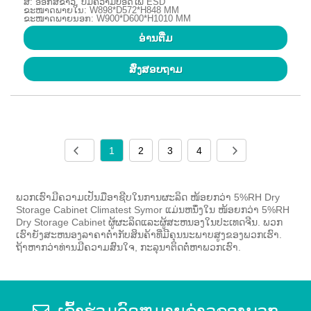
ສີ: ອອກສີຂາວ, ບໍ່ມີຄວາມປອດໄພ ESD
ຂະໜາດພາຍໃນ: W898*D572*H848 MM
ຂະໜາດພາຍນອກ: W900*D600*H1010 MM
ອ່ານ​ຕື່ມ
ສົ່ງສອບຖາມ
1
2
3
4
ພວກເຮົາມີຄວາມເປັນມືອາຊີບໃນການຜະລິດ ໜ້ອຍກວ່າ 5%RH Dry
Storage Cabinet Climatest Symor ແມ່ນຫນຶ່ງໃນ ໜ້ອຍກວ່າ 5%RH
Dry Storage Cabinet ຜູ້ຜະລິດແລະຜູ້ສະຫນອງໃນປະເທດຈີນ. ພວກ
ເຮົາຍັງສະຫນອງລາຄາຕ່ໍາກັບສິນຄ້າທີ່ມີຄຸນນະພາບສູງຂອງພວກເຮົາ.
ຖ້າຫາກວ່າທ່ານມີຄວາມສົນໃຈ, ກະລຸນາຕິດຕໍ່ຫາພວກເຮົາ.
ເຂົ້າຮ່ວມຈົດຫມາຍຂ່າວຂອງພວກ